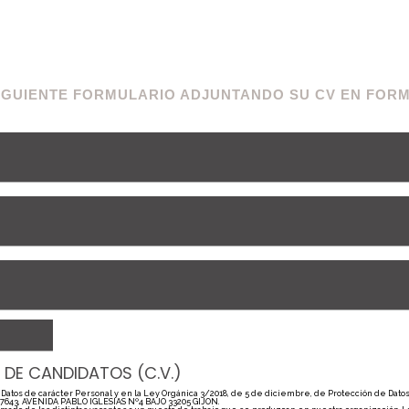
SIGUIENTE FORMULARIO ADJUNTANDO SU CV EN FORM
DE CANDIDATOS (C.V.)
Datos de carácter Personal y en la Ley Orgánica 3/2018, de 5 de diciembre, de Protección de Datos
47643, AVENIDA PABLO IGLESIAS Nº4 BAJO 33205 GIJON.