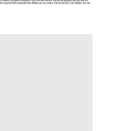
Los datos proporcionados se conservarán hasta la adjudicación de un
 su supresión cuando los datos ya no sean necesarios. Los datos no se