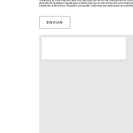
Tratamos la información que nos facilita con el fin de mantenerle inf
puesto de trabajo o hasta que usted ejerza su derecho de cancelación p
cederán a terceros. Pueden consultar información adicional enviánd