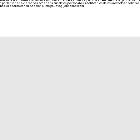
ormado de las distintas vacantes a un puesto de trabajo que se produzcan en nuestra organización. 
or tanto tiene derecho a acceder a sus datos personales, rectificar los datos inexactos o solicitar
onos un escrito con su petición a info@nuevogijonhomes.com